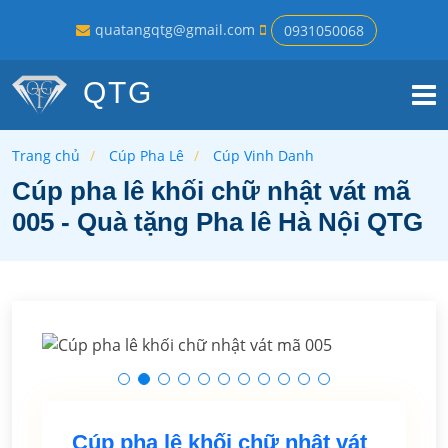
quatangqtg@gmail.com
0931050068
QTG
Trang chủ
Cúp Pha Lê
Cúp Vinh Danh
Cúp pha lê khối chữ nhật vát mã
005 - Quà tặng Pha lê Hà Nội QTG
Cúp pha lê khối chữ nhật vát