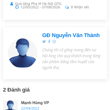
Quà tặng Pha lê Hà Nội QTG
12/05/2022
-
07/08/2026
8 Nhận xét
GĐ Nguyễn Văn Thành
Chúng tôi cố gắng mang đến sự
hài lòng cho quý khách trong từng
sản phẩm bằng tâm huyết của
người thợ.
2 Đánh giá
Mạnh Hùng VP
22/04/2022