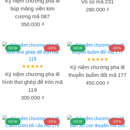
Kỷ niệm chương pha lê
Vỏ sò mã 231
búp măng viền kim
280.000 ₫
cương mã 087
350.000 ₫
NEW
-30%
NEW
-30%
Kỷ niệm chương pha lê
Kỷ niệm chương pha lê
thuyền buồm đôi mã 177
hình thoi ghép đế tròn mã
450.000 ₫
119
300.000 ₫
NEW
-30%
NEW
-30%