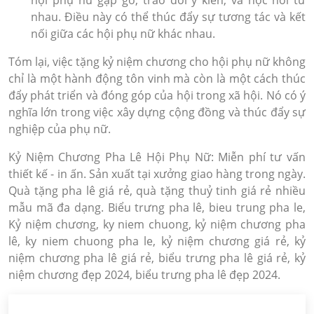
hội phụ nữ gặp gỡ, trao đổi ý kiến, và học hỏi từ
nhau. Điều này có thể thúc đẩy sự tương tác và kết
nối giữa các hội phụ nữ khác nhau.
Tóm lại, việc tặng kỷ niệm chương cho hội phụ nữ không
chỉ là một hành động tôn vinh mà còn là một cách thúc
đẩy phát triển và đóng góp của hội trong xã hội. Nó có ý
nghĩa lớn trong việc xây dựng cộng đồng và thúc đẩy sự
nghiệp của phụ nữ.
Kỷ Niệm Chương Pha Lê Hội Phụ Nữ: Miễn phí tư vấn
thiết kế - in ấn. Sản xuất tại xưởng giao hàng trong ngày.
Quà tặng pha lê giá rẻ, quà tặng thuỷ tinh giá rẻ nhiều
mẫu mã đa dạng. Biểu trưng pha lê, bieu trung pha le,
Kỷ niệm chương, ky niem chuong, kỷ niệm chương pha
lê, ky niem chuong pha le, kỷ niệm chương giá rẻ, kỷ
niệm chương pha lê giá rẻ, biểu trưng pha lê giá rẻ, kỷ
niệm chương đẹp 2024, biểu trưng pha lê đẹp 2024.