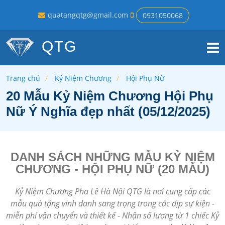
quatangqtg@gmail.com
0931050068
QTG
Trang chủ
Kỷ Niệm Chương
Hội Phụ Nữ
20 Mẫu Kỷ Niệm Chương Hội Phụ
Nữ Ý Nghĩa đẹp nhất (05/12/2025)
DANH SÁCH NHỮNG MẪU KỶ NIỆM
CHƯƠNG - HỘI PHỤ NỮ (20 MẪU)
Kỷ Niệm Chương Pha Lê Hà Nội QTG là nơi cung cấp các
mẫu quà tặng vinh danh sang trọng trong các dịp sự kiện -
miễn phí vận chuyển và thiết kế - Nhận số lượng từ 1 chiếc Kỷ