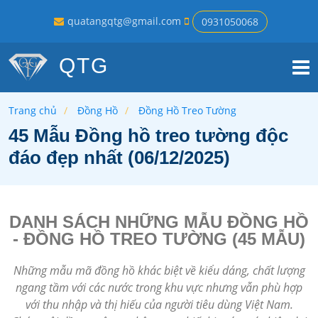
quatangqtg@gmail.com
0931050068
QTG
Trang chủ
Đồng Hồ
Đồng Hồ Treo Tường
45 Mẫu Đồng hồ treo tường độc
đáo đẹp nhất (06/12/2025)
DANH SÁCH NHỮNG MẪU ĐỒNG HỒ
- ĐỒNG HỒ TREO TƯỜNG (45 MẪU)
Những mẫu mã đồng hồ khác biệt về kiểu dáng, chất lượng
ngang tầm với các nước trong khu vực nhưng vẫn phù hợp
với thu nhập và thị hiếu của người tiêu dùng Việt Nam.