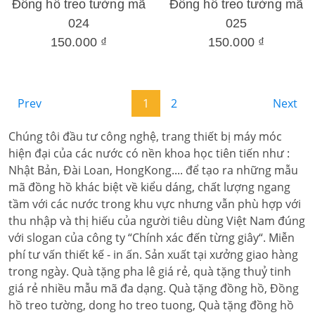
Đồng hồ treo tường mã
Đồng hồ treo tường mã
024
025
150.000 ₫
150.000 ₫
Prev
1
2
Next
Chúng tôi đầu tư công nghệ, trang thiết bị máy móc
hiện đại của các nước có nền khoa học tiên tiến như :
Nhật Bản, Đài Loan, HongKong.... để tạo ra những mẫu
mã đồng hồ khác biệt về kiểu dáng, chất lượng ngang
tầm với các nước trong khu vực nhưng vẫn phù hợp với
thu nhập và thị hiếu của người tiêu dùng Việt Nam đúng
với slogan của công ty “Chính xác đến từng giây“. Miễn
phí tư vấn thiết kế - in ấn. Sản xuất tại xưởng giao hàng
trong ngày. Quà tặng pha lê giá rẻ, quà tặng thuỷ tinh
giá rẻ nhiều mẫu mã đa dạng. Quà tặng đồng hồ, Đồng
hồ treo tường, dong ho treo tuong, Quà tặng đồng hồ