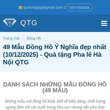
quatangqtg@gmail.com
0931050068
QTG
Trang chủ
Đồng Hồ
49 Mẫu Đồng Hồ Ý Nghĩa đẹp nhất
(10/12/2025) - Quà tặng Pha lê Hà
Nội QTG
DANH SÁCH NHỮNG MẪU ĐỒNG HỒ
(49 MẪU)
Những mẫu mã đồng hồ khác biệt về kiểu dáng, chất lượng
ngang tầm với các nước trong khu vực nhưng vẫn phù hợp