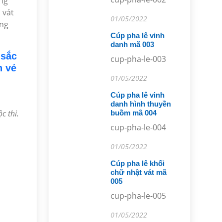
ưng
 vát
01/05/2022
áng
Cúp pha lê vinh
danh mã 003
 sắc
cup-pha-le-003
n vẻ
01/05/2022
Cúp pha lê vinh
danh hình thuyền
c thi.
buồm mã 004
cup-pha-le-004
01/05/2022
Cúp pha lê khối
chữ nhật vát mã
005
cup-pha-le-005
01/05/2022