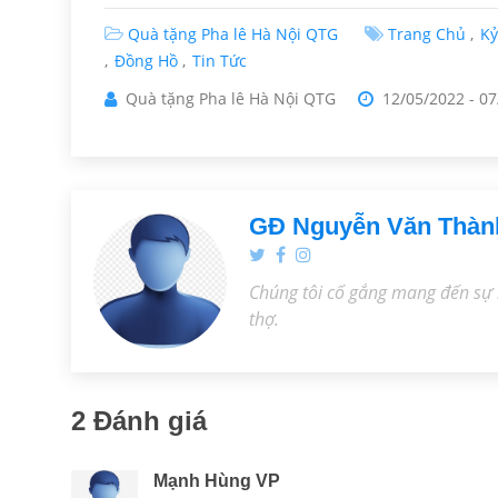
Quà tặng Pha lê Hà Nội QTG
Trang Chủ
K
Đồng Hồ
Tin Tức
Quà tặng Pha lê Hà Nội QTG
12/05/2022
-
07
GĐ Nguyễn Văn Thàn
Chúng tôi cố gắng mang đến sự 
thợ.
2 Đánh giá
Mạnh Hùng VP