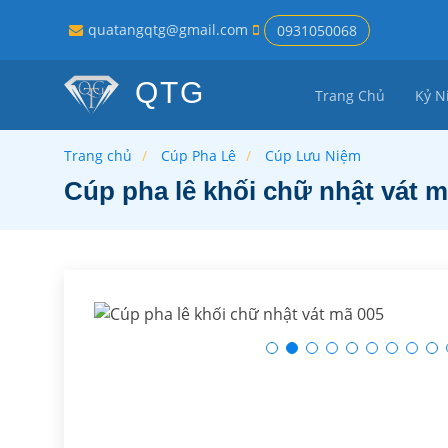
quatangqtg@gmail.com
0931050068
QTG
Trang Chủ
Kỷ N
Trang chủ
Cúp Pha Lê
Cúp Lưu Niệm
Cúp pha lê khối chữ nhật vát m