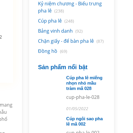
Kỷ niệm chương - Biểu trưng
pha lê
(238)
Cúp pha lê
(248)
Bảng vinh danh
(92)
2
Chặn giấy - để bàn pha lê
(87)
Đồng hồ
(69)
Sản phẩm nổi bật
Cúp pha lê miếng
nhọn nhỏ mầu
tràm mã 028
cup-pha-le-028
t mang
01/05/2022
mẫu
 phổ
Cúp ngôi sao pha
lê mã 002
cup-pha-le-002