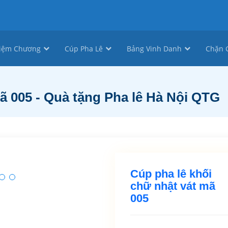
iệm Chương
Cúp Pha Lê
Bảng Vinh Danh
Chặn G
ã 005 - Quà tặng Pha lê Hà Nội QTG
Cúp pha lê khối
chữ nhật vát mã
005