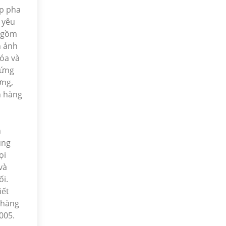
úp pha
 yêu
o gồm
h ảnh
óa và
 ứng
ợng,
n hàng
n
úng
ọi
và
ối.
iết
t hàng
005.