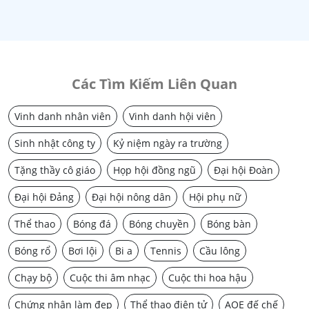
Các Tìm Kiếm Liên Quan
Vinh danh nhân viên
Vinh danh hội viên
Sinh nhật công ty
Kỷ niệm ngày ra trường
Tặng thầy cô giáo
Họp hội đồng ngũ
Đại hội Đoàn
Đại hội Đảng
Đại hội nông dân
Hội phụ nữ
Thể thao
Bóng đá
Bóng chuyền
Bóng bàn
Bóng rổ
Bơi lội
Bi a
Tennis
Cầu lông
Chạy bộ
Cuộc thi âm nhạc
Cuộc thi hoa hậu
Chứng nhận làm đẹp
Thể thao điện tử
AOE đế chế