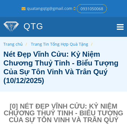
quatangqtg@gmail.com
0931050068
QTG
Trang chủ
Trang Tin Tổng Hợp Quà Tặng
Nét Đẹp Vĩnh Cửu: Kỷ Niệm
Chương Thuỷ Tinh - Biểu Tượng
Của Sự Tôn Vinh Và Trân Quý
(10/12/2025)
[0] NÉT ĐẸP VĨNH CỬU: KỶ NIỆM
CHƯƠNG THUỶ TINH - BIỂU TƯỢNG
CỦA SỰ TÔN VINH VÀ TRÂN QUÝ