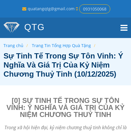
quatangqtg@gmail.com
0931050068
QTG
Trang chủ
Trang Tin Tổng Hợp Quà Tặng
Sự Tinh Tế Trong Sự Tôn Vinh: Ý
Nghĩa Và Giá Trị Của Kỷ Niệm
Chương Thuỷ Tinh (10/12/2025)
[0] SỰ TINH TẾ TRONG SỰ TÔN
VINH: Ý NGHĨA VÀ GIÁ TRỊ CỦA KỶ
NIỆM CHƯƠNG THUỶ TINH
Trong xã hội hiện đại, kỷ niệm chương thuỷ tinh không chỉ là