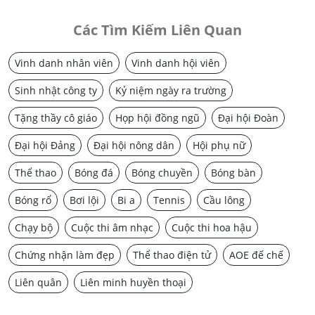
Các Tìm Kiếm Liên Quan
Vinh danh nhân viên
Vinh danh hội viên
Sinh nhật công ty
Kỷ niệm ngày ra trường
Tặng thầy cô giáo
Họp hội đồng ngũ
Đại hội Đoàn
Đại hội Đảng
Đại hội nông dân
Hội phụ nữ
Thể thao
Bóng đá
Bóng chuyền
Bóng bàn
Bóng rổ
Bơi lội
Bi a
Tennis
Cầu lông
Chạy bộ
Cuộc thi âm nhạc
Cuộc thi hoa hậu
Chứng nhận làm đẹp
Thể thao điện tử
AOE đế chế
Liên quân
Liên minh huyền thoại